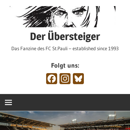
Zum
Inhalt
springen
Der Übersteiger
Das Fanzine des FC St.Pauli – established since 1993
Folgt uns:
Facebook
Instagram
Bluesky