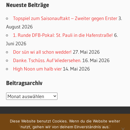
Neueste Beiträge
Topspiel zum Saisonauftakt – Zweiter gegen Erster
3.
August 2026
1. Runde DFB-Pokal: St. Pauli in die Hafenstraße!
6.
Juni 2026
Dor sün wi all schon wedder!
27. Mai 2026
Danke. Tschüss. Auf Wiedersehen.
16. Mai 2026
High Noon um halb vier
14. Mai 2026
Beitragsarchiv
Beitragsarchiv
Diese Website benutzt Cookies. Wenn du die Website weiter
WordPress-Theme: Wellington von ThemeZee.
nutzt, gehen wir von deinem Einverständnis aus.