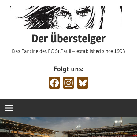
Zum
Inhalt
springen
Der Übersteiger
Das Fanzine des FC St.Pauli – established since 1993
Folgt uns:
Facebook
Instagram
Bluesky