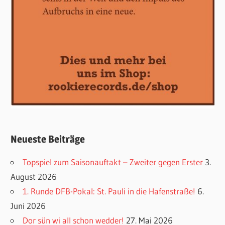
Neueste Beiträge
Topspiel zum Saisonauftakt – Zweiter gegen Erster
3.
August 2026
1. Runde DFB-Pokal: St. Pauli in die Hafenstraße!
6.
Juni 2026
Dor sün wi all schon wedder!
27. Mai 2026