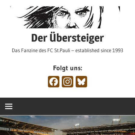
Zum
Inhalt
springen
Der Übersteiger
Das Fanzine des FC St.Pauli – established since 1993
Folgt uns:
Facebook
Instagram
Bluesky