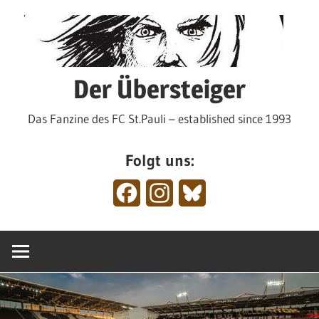
Zum
Inhalt
springen
Der Übersteiger
Das Fanzine des FC St.Pauli – established since 1993
Folgt uns:
Facebook
Instagram
Bluesky