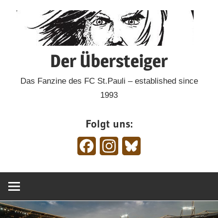
Zum
Inhalt
springen
Der Übersteiger
Das Fanzine des FC St.Pauli – established since
1993
Folgt uns:
Facebook
Instagram
Bluesky