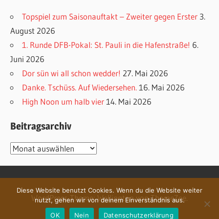
Topspiel zum Saisonauftakt – Zweiter gegen Erster
3.
August 2026
1. Runde DFB-Pokal: St. Pauli in die Hafenstraße!
6.
Juni 2026
Dor sün wi all schon wedder!
27. Mai 2026
Danke. Tschüss. Auf Wiedersehen.
16. Mai 2026
High Noon um halb vier
14. Mai 2026
Beitragsarchiv
Beitragsarchiv
Diese Website benutzt Cookies. Wenn du die Website weiter
WordPress-Theme: Wellington von ThemeZee.
nutzt, gehen wir von deinem Einverständnis aus.
OK
Nein
Datenschutzerklärung