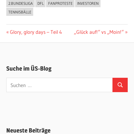
2.BUNDESLIGA
DFL
FANPROTESTE
INVESTOREN
TENNISBÄLLE
Beitragsnavigation
Vorheriger
Nächster
Glory, glory days – Teil 4
„Glück auf!“ vs „Moin!“
Beitrag:
Beitrag:
Suche im ÜS-Blog
Suchen
Suchen
nach:
Neueste Beiträge