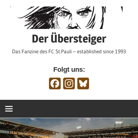
Zum
Inhalt
springen
Der Übersteiger
Das Fanzine des FC St.Pauli – established since 1993
Folgt uns:
Facebook
Instagram
Bluesky