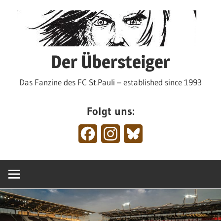
Zum
Inhalt
springen
Der Übersteiger
Das Fanzine des FC St.Pauli – established since 1993
Folgt uns:
Facebook
Instagram
Bluesky