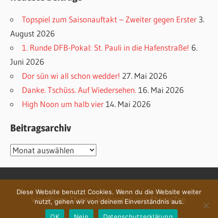
Topspiel zum Saisonauftakt – Zweiter gegen Erster
3.
August 2026
1. Runde DFB-Pokal: St. Pauli in die Hafenstraße!
6.
Juni 2026
Dor sün wi all schon wedder!
27. Mai 2026
Danke. Tschüss. Auf Wiedersehen.
16. Mai 2026
High Noon um halb vier
14. Mai 2026
Beitragsarchiv
Beitragsarchiv
Diese Website benutzt Cookies. Wenn du die Website weiter
WordPress-Theme: Wellington von ThemeZee.
nutzt, gehen wir von deinem Einverständnis aus.
OK
Nein
Datenschutzerklärung