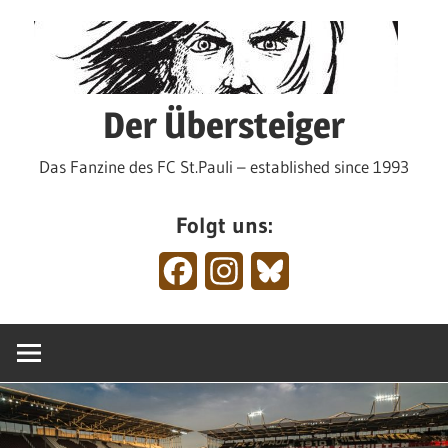
Zum
Inhalt
springen
Der Übersteiger
Das Fanzine des FC St.Pauli – established since 1993
Folgt uns:
Facebook
Instagram
Bluesky