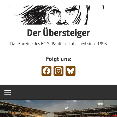
Zum
Inhalt
springen
Der Übersteiger
Das Fanzine des FC St.Pauli – established since 1993
Folgt uns:
Facebook
Instagram
Bluesky