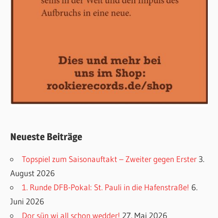
Neueste Beiträge
Topspiel zum Saisonauftakt – Zweiter gegen Erster
3.
August 2026
1. Runde DFB-Pokal: St. Pauli in die Hafenstraße!
6.
Juni 2026
Dor sün wi all schon wedder!
27. Mai 2026