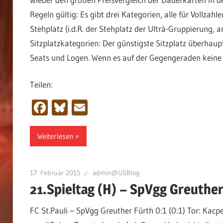
Regeln gültig: Es gibt drei Kategorien, alle für Vollz
Stehplatz (i.d.R. der Stehplatz der Ultrà-Gruppierung, 
Sitzplatzkategorien: Der günstigste Sitzplatz überhaup
Seats und Logen. Wenn es auf der Gegengeraden keine Sitz
Teilen:
Facebook
Bluesky
Email
Weiterlesen
17. Februar 2015
admin@USBlog
21.Spieltag (H) – SpVgg Greuther
FC St.Pauli – SpVgg Greuther Fürth 0:1 (0:1) Tor: Kacpe