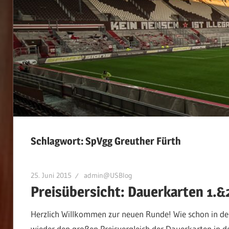
Schlagwort:
SpVgg Greuther Fürth
25. Juni 2015
admin@USBlog
Preisübersicht: Dauerkarten 1.&
Herzlich Willkommen zur neuen Runde! Wie schon in den
wieder den großen Preisvergleich der Dauerkarten in d