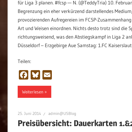
für Liga 3 planen. #fcsp — N. (@TeddyTria) 10. Februar
Begrenzung ein eher verkürzend darstellendes Medium, d
provozierenden Aufregereien im FCSP-Zusammenhang du
Art und Weisen einordnen. Nichts desto trotz sind di
richtungsweisend, was den Abstiegskampf in Liga 2 anb
Düsseldorf – Erzgebirge Aue Samstag: 1.FC Kaiserslaut
Teilen:
Facebook
Bluesky
Email
Weiterlesen
25. Juni 2014
admin@USBlog
Preisübersicht: Dauerkarten 1.&