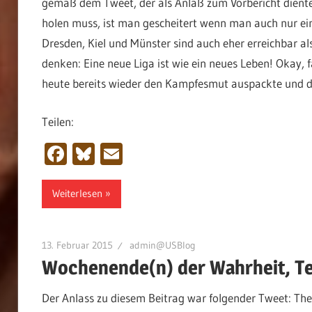
gemäß dem Tweet, der als Anlaß zum Vorbericht diente,
holen muss, ist man gescheitert wenn man auch nur ein S
Dresden, Kiel und Münster sind auch eher erreichbar 
denken: Eine neue Liga ist wie ein neues Leben! Okay, f
heute bereits wieder den Kampfesmut auspackte und d
Teilen:
Facebook
Bluesky
Email
Weiterlesen
13. Februar 2015
admin@USBlog
Wochenende(n) der Wahrheit, Tei
Der Anlass zu diesem Beitrag war folgender Tweet: Th