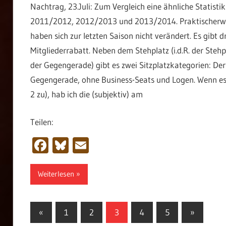
Nachtrag, 23.Juli: Zum Vergleich eine ähnliche Statist
2011/2012, 2012/2013 und 2013/2014. Praktischerweis
haben sich zur letzten Saison nicht verändert. Es gibt 
Mitgliederrabatt. Neben dem Stehplatz (i.d.R. der Stehp
der Gegengerade) gibt es zwei Sitzplatzkategorien: Der
Gegengerade, ohne Business-Seats und Logen. Wenn es au
2 zu), hab ich die (subjektiv) am
Teilen:
Facebook
Bluesky
Email
Weiterlesen
Seitennummerierung
Vorherige
Nächste
«
1
2
3
4
5
»