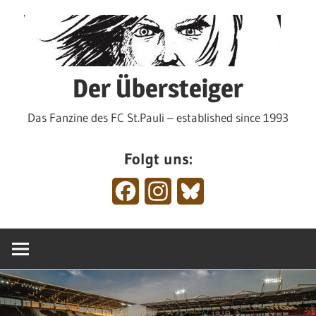
Zum
Inhalt
springen
Der Übersteiger
Das Fanzine des FC St.Pauli – established since 1993
Folgt uns:
Facebook
Instagram
Bluesky