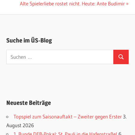
Nächster
Alte Spielerliebe rostet nicht. Heute: Ante Budimir
Beitrag:
Suche im ÜS-Blog
Suchen
Suchen
nach:
Neueste Beiträge
Topspiel zum Saisonauftakt – Zweiter gegen Erster
3.
August 2026
1. Runde DFB-Pokal: St. Pauli in die Hafenstraße!
6.