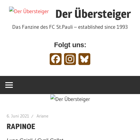
Zum
Der Übersteiger
Inhalt
springen
Das Fanzine des FC St.Pauli – established since 1993
Folgt uns:
Facebook
Instagram
Bluesky
6. Juni 2021
Ariane
RAPINOE