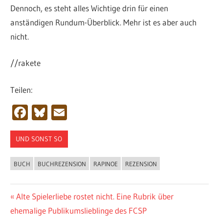
Dennoch, es steht alles Wichtige drin für einen
anständigen Rundum-Überblick. Mehr ist es aber auch
nicht.
//rakete
Teilen:
Facebook
Bluesky
Email
UND SONST SO
BUCH
BUCHREZENSION
RAPINOE
REZENSION
Beitragsnavigation
Vorheriger
Alte Spielerliebe rostet nicht. Eine Rubrik über
Beitrag:
ehemalige Publikumslieblinge des FCSP