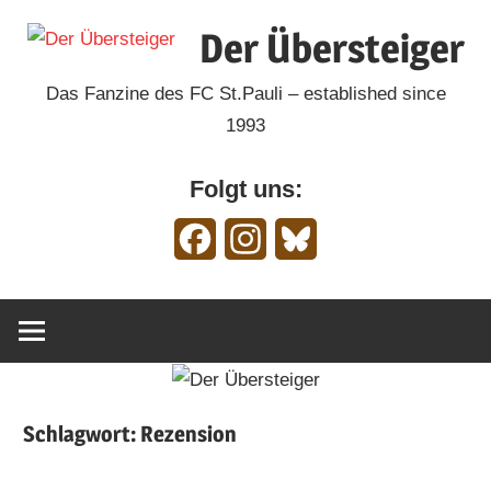
Zum
Der Übersteiger
Inhalt
springen
Das Fanzine des FC St.Pauli – established since
1993
Folgt uns:
Facebook
Instagram
Bluesky
Schlagwort:
Rezension