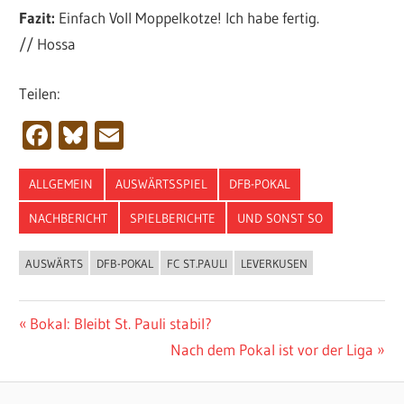
Fazit:
Einfach Voll Moppelkotze! Ich habe fertig.
// Hossa
Teilen:
Facebook
Bluesky
Email
ALLGEMEIN
AUSWÄRTSSPIEL
DFB-POKAL
NACHBERICHT
SPIELBERICHTE
UND SONST SO
AUSWÄRTS
DFB-POKAL
FC ST.PAULI
LEVERKUSEN
Beitragsnavigation
Vorheriger
Bokal: Bleibt St. Pauli stabil?
Beitrag:
Nächster
Nach dem Pokal ist vor der Liga
Beitrag: