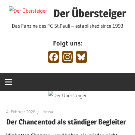
Zum
Der Übersteiger
Inhalt
springen
Das Fanzine des FC St.Pauli – established since 1993
Folgt uns:
Facebook
Instagram
Bluesky
4. Februar 2026
Hossa
Der Chancentod als ständiger Begleiter