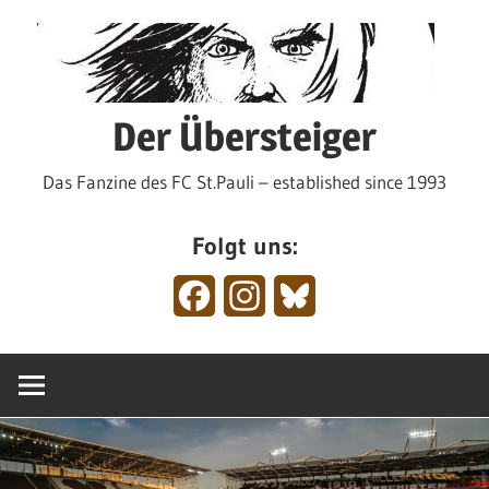
Zum
Inhalt
springen
Der Übersteiger
Das Fanzine des FC St.Pauli – established since 1993
Folgt uns:
Facebook
Instagram
Bluesky