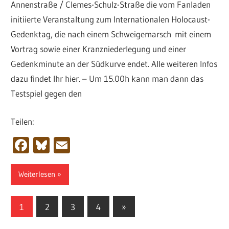
Annenstraße / Clemes-Schulz-Straße die vom Fanladen
initiierte Veranstaltung zum Internationalen Holocaust-
Gedenktag, die nach einem Schweigemarsch mit einem
Vortrag sowie einer Kranzniederlegung und einer
Gedenkminute an der Südkurve endet. Alle weiteren Infos
dazu findet Ihr hier. – Um 15.00h kann man dann das
Testspiel gegen den
Teilen:
Facebook
Bluesky
Email
Weiterlesen
Seitennummerierung
Nächste
1
2
3
4
»
Beiträge
der