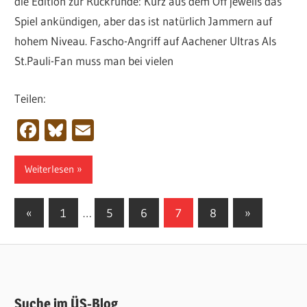
die Edition zur Rückrunde: Kurz aus dem Off jeweils das
Spiel ankündigen, aber das ist natürlich Jammern auf
hohem Niveau. Fascho-Angriff auf Aachener Ultras Als
St.Pauli-Fan muss man bei vielen
Teilen:
Facebook
Bluesky
Email
Weiterlesen
Seitennummerierung
Vorherige
Nächste
«
1
…
5
6
7
8
»
Beiträge
Beiträge
der
Beiträge
Suche im ÜS-Blog