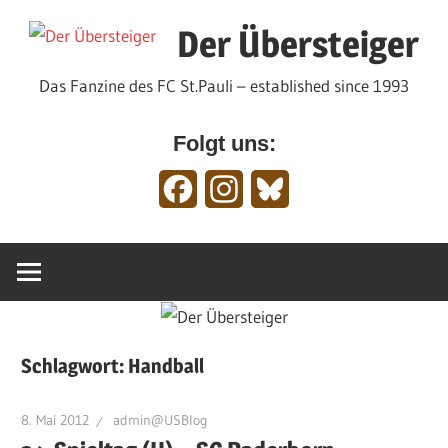
Zum
Der Übersteiger
Inhalt
springen
Das Fanzine des FC St.Pauli – established since 1993
Folgt uns:
Facebook
Instagram
Bluesky
Schlagwort:
Handball
8. Mai 2012
admin@USBlog