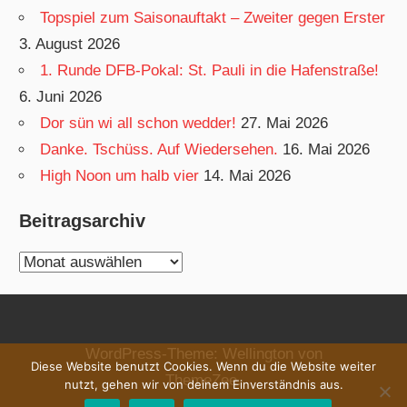
Topspiel zum Saisonauftakt – Zweiter gegen Erster
3. August 2026
1. Runde DFB-Pokal: St. Pauli in die Hafenstraße!
6. Juni 2026
Dor sün wi all schon wedder!
27. Mai 2026
Danke. Tschüss. Auf Wiedersehen.
16. Mai 2026
High Noon um halb vier
14. Mai 2026
Beitragsarchiv
Beitragsarchiv
WordPress-Theme: Wellington von
Diese Website benutzt Cookies. Wenn du die Website weiter
ThemeZee.
nutzt, gehen wir von deinem Einverständnis aus.