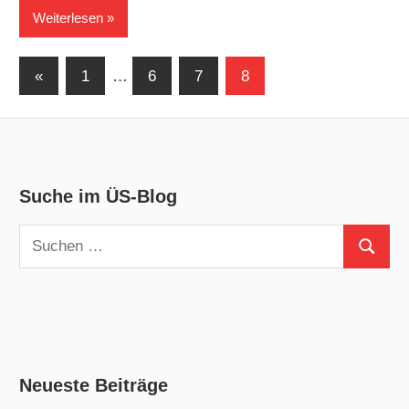
Weiterlesen
Seitennummerierung
Vorherige
«
1
…
6
7
8
Beiträge
der
Beiträge
Suche im ÜS-Blog
Suchen
Suchen
nach:
Neueste Beiträge