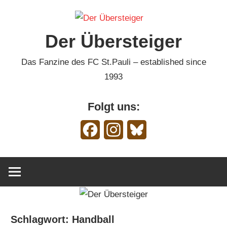
Zum
Inhalt
Der Übersteiger
springen
Das Fanzine des FC St.Pauli – established since
1993
Folgt uns:
Facebook
Instagram
Bluesky
Schlagwort:
Handball