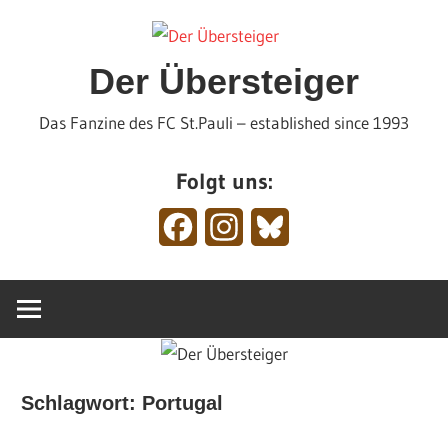
Zum
Inhalt
springen
Der Übersteiger
Das Fanzine des FC St.Pauli – established since 1993
Folgt uns:
Facebook
Instagram
Bluesky
Schlagwort:
Portugal