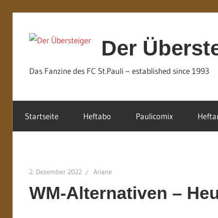
Zum
Inhalt
Der Überst
springen
Das Fanzine des FC St.Pauli – established since 1993
Startseite
Heftabo
Paulicomix
Hefta
2. Dezember 2022
Ariane
WM-Alternativen – He