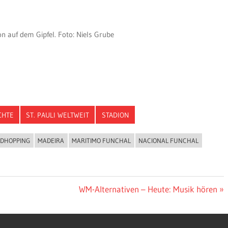
n auf dem Gipfel. Foto: Niels Grube
CHTE
ST. PAULI WELTWEIT
STADION
DHOPPING
MADEIRA
MARITIMO FUNCHAL
NACIONAL FUNCHAL
Nächster
WM-Alternativen – Heute: Musik hören
Beitrag: