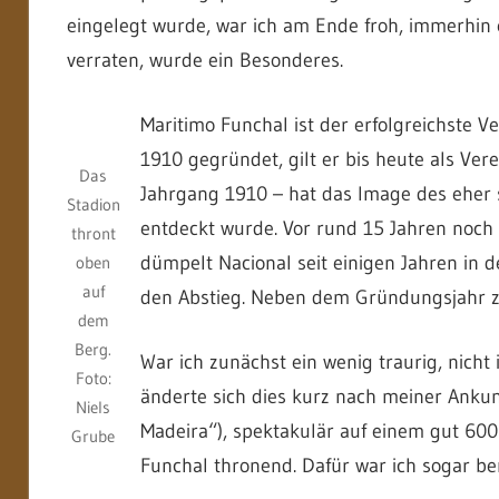
eingelegt wurde, war ich am Ende froh, immerhin e
verraten, wurde ein Besonderes.
Maritimo Funchal ist der erfolgreichste Ve
1910 gegründet, gilt er bis heute als Vere
Das
Jahrgang 1910 – hat das Image des eher 
Stadion
entdeckt wurde. Vor rund 15 Jahren noc
thront
dümpelt Nacional seit einigen Jahren in d
oben
auf
den Abstieg. Neben dem Gründungsjahr z
dem
Berg.
War ich zunächst ein wenig traurig, nich
Foto:
änderte sich dies kurz nach meiner Ankun
Niels
Madeira“), spektakulär auf einem gut 60
Grube
Funchal thronend. Dafür war ich sogar be