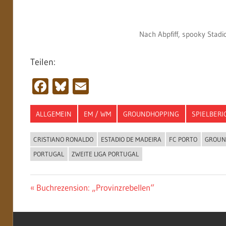
Nach Abpfiff, spooky Stadio
Teilen:
Facebook
Bluesky
Email
ALLGEMEIN
EM / WM
GROUNDHOPPING
SPIELBERI
CRISTIANO RONALDO
ESTADIO DE MADEIRA
FC PORTO
GROUN
PORTUGAL
ZWEITE LIGA PORTUGAL
Beitragsnavigation
Vorheriger
Buchrezension: „Provinzrebellen“
Beitrag: