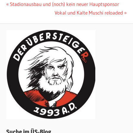
Beitragsnavigation
Vorheriger
Stadionausbau und (noch) kein neuer Hauptsponsor
Beitrag:
Nächster
Vokal und Kalte Muschi reloaded
Beitrag:
Suche im ÜS-Blog