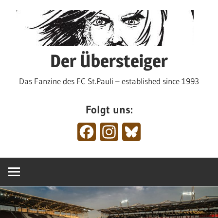
Zum
Inhalt
springen
Der Übersteiger
Das Fanzine des FC St.Pauli – established since 1993
Folgt uns:
Facebook
Instagram
Bluesky