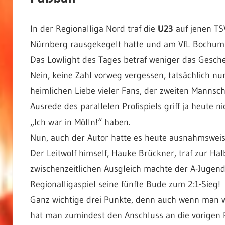
In der Regionalliga Nord traf die
U23
auf jenen TS
Nürnberg rausgekegelt hatte und am VfL Bochum 
Das Lowlight des Tages betraf weniger das Gesche
Nein, keine Zahl vorweg vergessen, tatsächlich nur
heimlichen Liebe vieler Fans, der zweiten Mannscha
Ausrede des parallelen Profispiels griff ja heute ni
„Ich war in Mölln!“ haben.
Nun, auch der Autor hatte es heute ausnahmsweise
Der Leitwolf himself, Hauke Brückner, traf zur Ha
zwischenzeitlichen Ausgleich machte der A-Jugend
Regionalligaspiel seine fünfte Bude zum 2:1-Sieg!
Ganz wichtige drei Punkte, denn auch wenn man we
hat man zumindest den Anschluss an die vorigen Pl