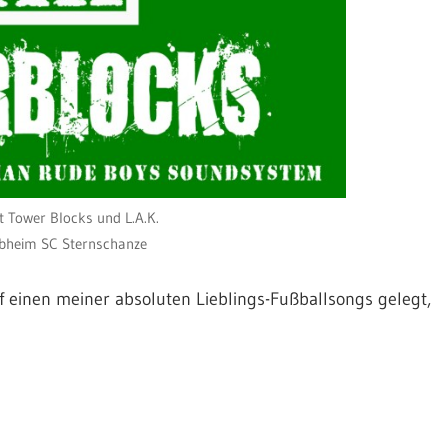
it Tower Blocks und L.A.K.
ubheim SC Sternschanze
 einen meiner absoluten Lieblings-Fußballsongs gelegt,