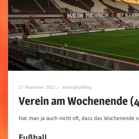
17. November 2012
admin@USBlog
Verein am Wochenende (
Hat man ja auch nicht oft, dass das Wochenende 
Fußball