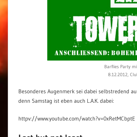
Barflies Party m
8.12.2012, Cl
Besonderes Augenmerk sei dabei selbstredend auf
denn Samstag ist eben auch L.A.K. dabei:
httpv://www.youtube.com/watch?v=0xRetMCbptE