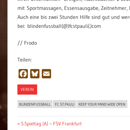
mit Sportmassagen, Essensausgabe, Zeitnehmer, F
Auch eine bis zwei Stunden Hilfe sind gut und w
bei: blindenfussball(@)fcstpauli(.)com
// Frodo
Teilen:
Facebook
Bluesky
Email
VEREIN
BLINDENFUSSBALL
FC ST.PAULI
KEEP YOUR MIND WIDE OPEN
Beitragsnavigation
Vorheriger
5.Spieltag (A) – FSV Frankfurt