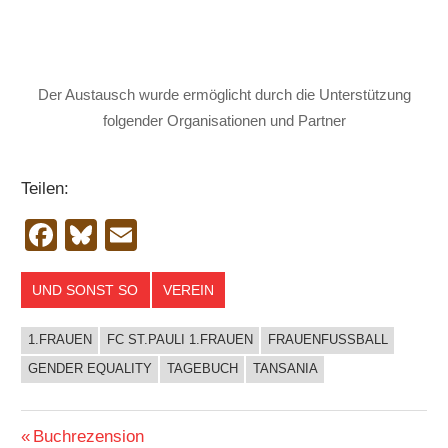
Der Austausch wurde ermöglicht durch die Unterstützung
folgender Organisationen und Partner
Teilen:
Facebook
Bluesky
Email
UND SONST SO
VEREIN
1.FRAUEN
FC ST.PAULI 1.FRAUEN
FRAUENFUSSBALL
GENDER EQUALITY
TAGEBUCH
TANSANIA
Beitragsnavigation
Vorheriger
Buchrezension