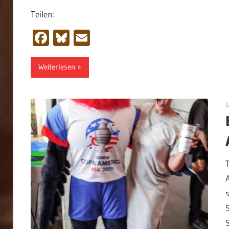
Teilen:
Facebook
Bluesky
Email
Weiterlesen
4
s