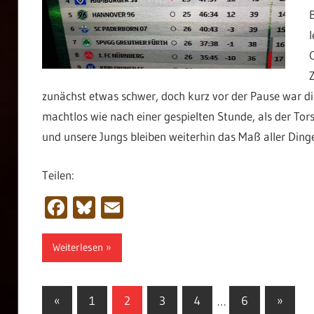
zunächst etwas schwer, doch kurz vor der Pause war d
machtlos wie nach einer gespielten Stunde, als der Tors
und unsere Jungs bleiben weiterhin das Maß aller Din
Teilen:
Facebook
Bluesky
Email
Weiterlesen
Seitennummerierung
Vorherige
Nächst
«
1
2
3
4
…
6
»