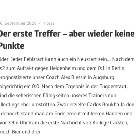
16. September 2024
Hossa
Der erste Treffer – aber wieder keine
Punkte
Oder: Jeder Fehlstart kann auch ein Neustart sein… Nach dem
0:2 zum Auftakt gegen Heidenheim und dem 0:1 in Berlin,
prognostizierte unser Coach Alex Blessin in Augsburg
folgerichtig ein 0:0. Nach dem Ergebnis in der Fuggerstadt,
sind die seherischen Fähigkeiten unseres Trainers nun
allerdings eher umstritten. Zwar erzielte Carlos Boukhalfa den
en, dennoch stand man am Ende erneut mit leeren Händen und
vor zehn Uhr kam die erste Nachricht von Kollege Carsten,
noch Bier und drei