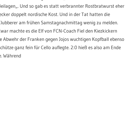
Beilagen„. Und so gab es statt verbrannter Rostbratwurst eher
lecker doppelt nordische Kost. Und in der Tat hatten die
Clubberer am frühen Samstagnachmittag wenig zu melden.
Zwar machte es die Elf von FCN-Coach Fiel den Kiezkickern
ie Abwehr der Franken gegen Jojos wuchtigen Kopfball ebenso
chütze ganz fein für Cello auflegte. 2:0 hieß es also am Ende
ge. Während
e