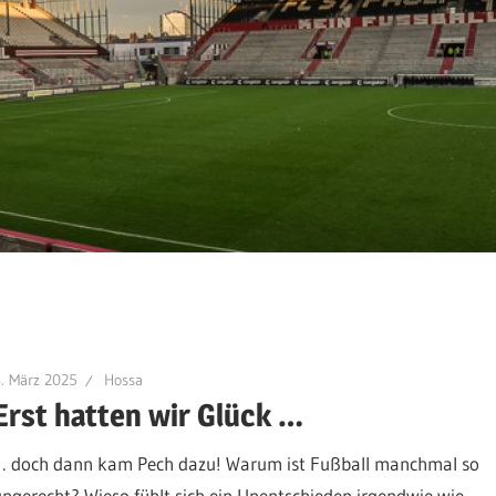
. März 2025
Hossa
Erst hatten wir Glück …
… doch dann kam Pech dazu! Warum ist Fußball manchmal so
ungerecht? Wieso fühlt sich ein Unentschieden irgendwie wie