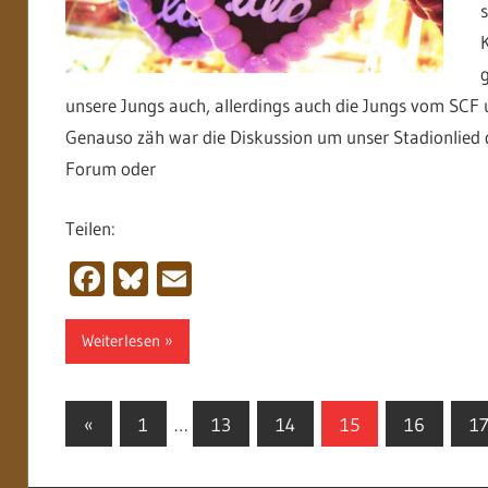
unsere Jungs auch, allerdings auch die Jungs vom SCF un
Genauso zäh war die Diskussion um unser Stadionlied d
Forum oder
Teilen:
Facebook
Bluesky
Email
Weiterlesen
Seitennummerierung
Vorherige
«
1
…
13
14
15
16
1
Beiträge
der