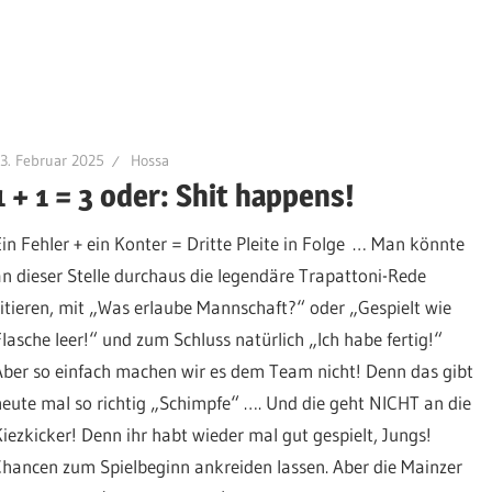
3. Februar 2025
Hossa
1 + 1 = 3 oder: Shit happens!
Ein Fehler + ein Konter = Dritte Pleite in Folge … Man könnte
an dieser Stelle durchaus die legendäre Trapattoni-Rede
zitieren, mit „Was erlaube Mannschaft?“ oder „Gespielt wie
Flasche leer!“ und zum Schluss natürlich „Ich habe fertig!“
Aber so einfach machen wir es dem Team nicht! Denn das gibt
heute mal so richtig „Schimpfe“ …. Und die geht NICHT an die
Kiezkicker! Denn ihr habt wieder mal gut gespielt, Jungs!
 Chancen zum Spielbeginn ankreiden lassen. Aber die Mainzer