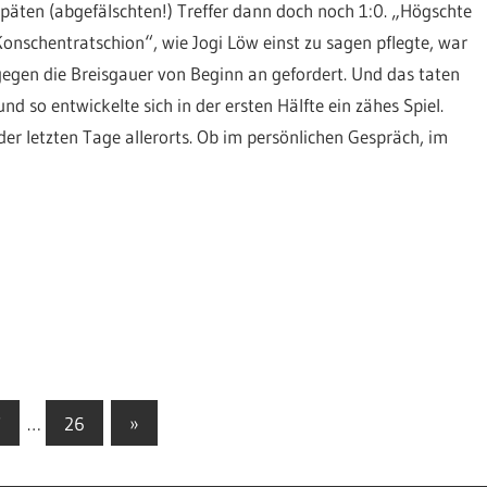
späten (abgefälschten!) Treffer dann doch noch 1:0. „Högschte
Konschentratschion“, wie Jogi Löw einst zu sagen pflegte, war
gegen die Breisgauer von Beginn an gefordert. Und das taten
d so entwickelte sich in der ersten Hälfte ein zähes Spiel.
er letzten Tage allerorts. Ob im persönlichen Gespräch, im
Nächste
7
…
26
»
Beiträge