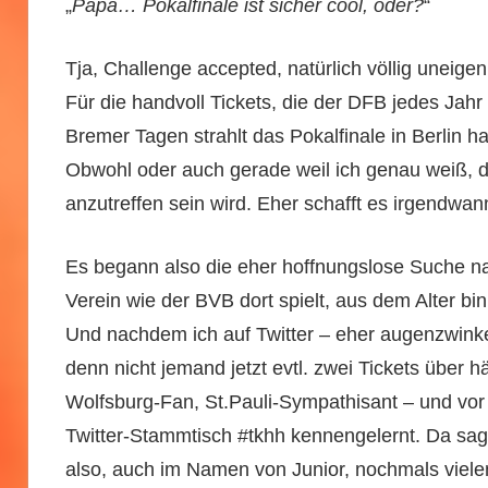
„
Papa… Pokalfinale ist sicher cool, oder?
“
Tja, Challenge accepted, natürlich völlig uneigenn
Für die handvoll Tickets, die der DFB jedes Jahr
Bremer Tagen strahlt das Pokalfinale in Berlin h
Obwohl oder auch gerade weil ich genau weiß, d
anzutreffen sein wird. Eher schafft es irgendw
Es begann also die eher hoffnungslose Suche na
Verein wie der BVB dort spielt, aus dem Alter bin
Und nachdem ich auf Twitter – eher augenzwink
denn nicht jemand jetzt evtl. zwei Tickets über h
Wolfsburg-Fan, St.Pauli-Sympathisant – und vor 
Twitter-Stammtisch #tkhh kennengelernt. Da sage 
also, auch im Namen von Junior, nochmals viele