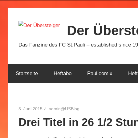
Zum
Inhalt
Der Überst
springen
Das Fanzine des FC St.Pauli – established since 1
Startseite
Heftabo
Paulicomix
Heft
3. Juni 2015
admin@USBlog
Drei Titel in 26 1/2 St