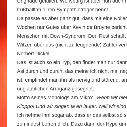
Ungnade gefallen, Wolfsburg ist aber nun auch n
Fußballfan einen Sympathieträger nennt.
Da passte es aber ganz gut, dass mir eine Kolle
Wochen nur Gutes über Kevin de Bruyne berichte
Menschen mit Down-Syndrom. Den Rest schafft d
Witzen über das (nicht zu leugnende) Zahlenverhä
Norbert Dickel.
Das ist auch so ein Typ, den findet man nur dann
Asi durch und durch, das meine ich nicht mal n
ist, empfindet man ihn als nervig und störend, 
unglaublichen Arroganz gesegnet.
Motto seines Monologs am Mikro: „
Wenn wir hier
Kloppo! Und wir singen ja eh lauter, weil wir sind 
Ich nehme ihm sogar ab, dass er das selbst so 
zumindest befremdlich. Dazu dann der Hype um K