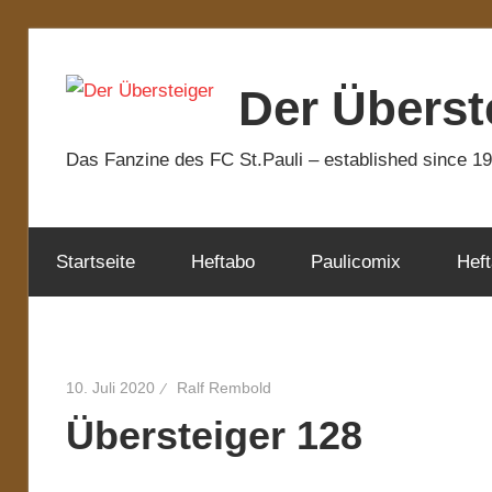
Zum
Inhalt
Der Überst
springen
Das Fanzine des FC St.Pauli – established since 1
Startseite
Heftabo
Paulicomix
Heft
10. Juli 2020
Ralf Rembold
Übersteiger 128