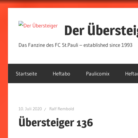
Zum
Inhalt
Der Überstei
springen
Das Fanzine des FC St.Pauli – established since 1993
Startseite
Heftabo
Paulicomix
Hefta
10. Juli 2020
Ralf Rembold
Übersteiger 136