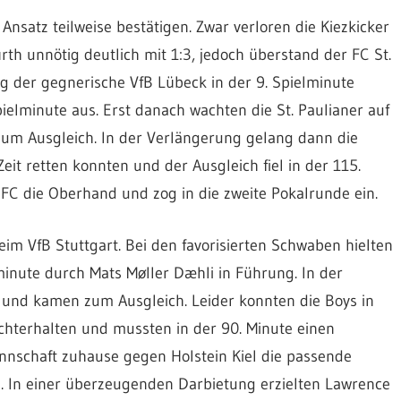
nsatz teilweise bestätigen. Zwar verloren die Kiezkicker
th unnötig deutlich mit 1:3, jedoch überstand der FC St.
ng der gegnerische VfB Lübeck in der 9. Spielminute
ielminute aus. Erst danach wachten die St. Paulianer auf
r zum Ausgleich. In der Verlängerung gelang dann die
Zeit retten konnten und der Ausgleich fiel in der 115.
 FC die Oberhand und zog in die zweite Pokalrunde ein.
eim VfB Stuttgart. Bei den favorisierten Schwaben hielten
lminute durch Mats Møller Dæhli in Führung. In der
r und kamen zum Ausgleich. Leider konnten die Boys in
echterhalten und mussten in der 90. Minute einen
nnschaft zuhause gegen Holstein Kiel die passende
. In einer überzeugenden Darbietung erzielten Lawrence