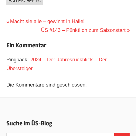
HALLESCHER FC
Beitragsnavigation
Vorheriger
Macht sie alle – gewinnt in Halle!
Beitrag:
Nächster
ÜS #143 – Pünktlich zum Saisonstart
Beitrag:
Ein Kommentar
Pingback:
2024 – Der Jahresrückblick – Der
Übersteiger
Die Kommentare sind geschlossen.
Suche im ÜS-Blog