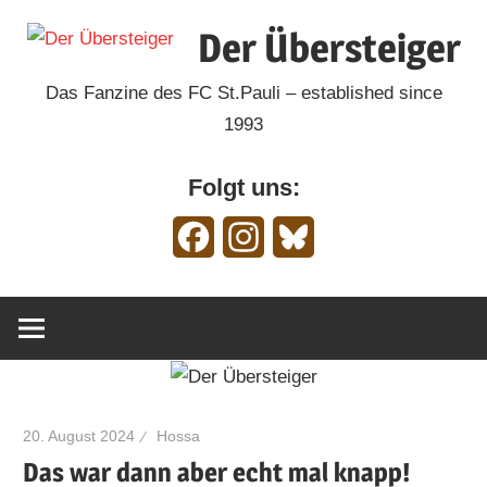
Zum
Der Übersteiger
Inhalt
springen
Das Fanzine des FC St.Pauli – established since
1993
Folgt uns:
Facebook
Instagram
Bluesky
20. August 2024
Hossa
Das war dann aber echt mal knapp!