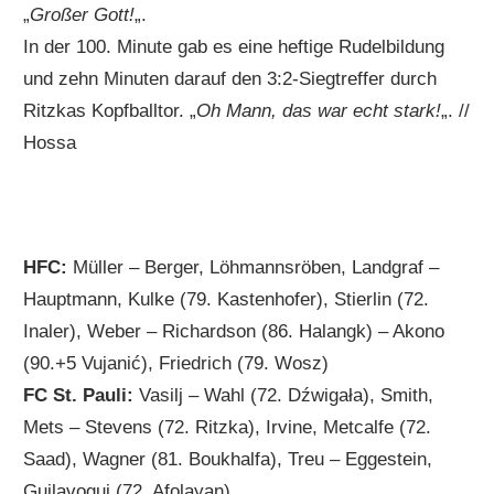
„
Großer Gott!
„.
In der 100. Minute gab es eine heftige Rudelbildung
und zehn Minuten darauf den 3:2-Siegtreffer durch
Ritzkas Kopfballtor. „
Oh Mann, das war echt stark!
„. //
Hossa
HFC:
Müller – Berger, Löhmannsröben, Landgraf –
Hauptmann, Kulke (79. Kastenhofer), Stierlin (72.
Inaler), Weber – Richardson (86. Halangk) – Akono
(90.+5 Vujanić), Friedrich (79. Wosz)
FC St. Pauli:
Vasilj – Wahl (72. Dźwigała), Smith,
Mets – Stevens (72. Ritzka), Irvine, Metcalfe (72.
Saad), Wagner (81. Boukhalfa), Treu – Eggestein,
Guilavogui (72. Afolayan)