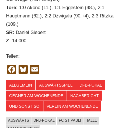
Tore:
1:0 Akono (11.), 1:1 Eggestein (48.), 2:1
Hauptmann (62.), 2:2 Dźwigała (90.+4), 2:3 Ritzka
(109.)
SR:
Daniel Siebert
Z:
14.000
Teilen:
Facebook
Bluesky
Email
ALLGEMEIN
AUSWÄRTSSPIEL
DFB-POKAL
GEGNER AM WOCHENENDE
NACHBERICHT
UND SONST SO
VEREIN AM WOCHENENDE
AUSWÄRTS
DFB-POKAL
FC ST.PAULI
HALLE