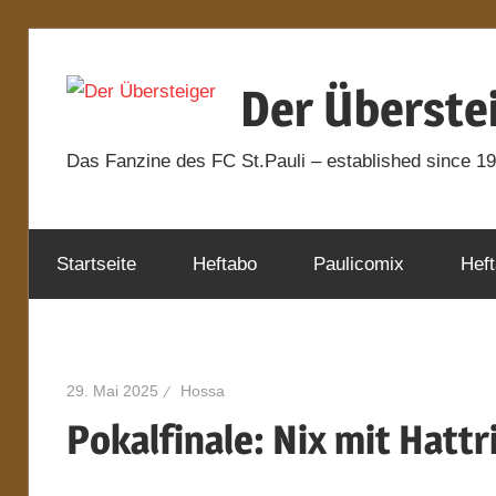
Zum
Inhalt
Der Überste
springen
Das Fanzine des FC St.Pauli – established since 1
Startseite
Heftabo
Paulicomix
Heft
29. Mai 2025
Hossa
Pokalfinale: Nix mit Hattr