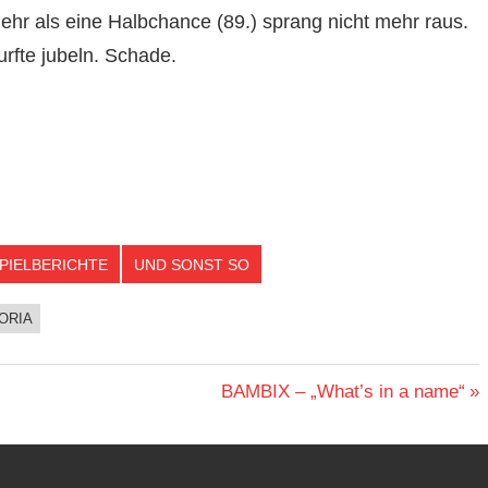
hr als eine Halbchance (89.) sprang nicht mehr raus.
urfte jubeln. Schade.
PIELBERICHTE
UND SONST SO
ORIA
Nächster
BAMBIX – „What’s in a name“
Beitrag: