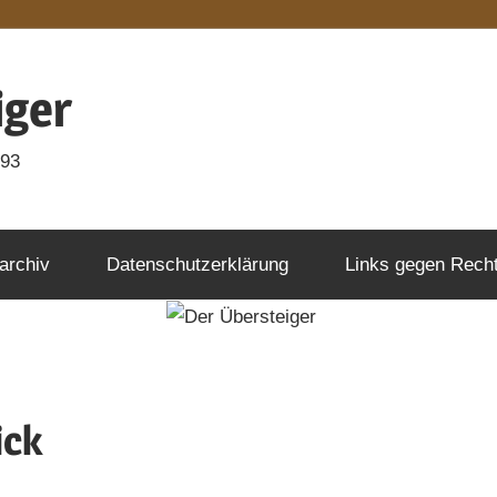
iger
993
archiv
Datenschutzerklärung
Links gegen Rech
ick