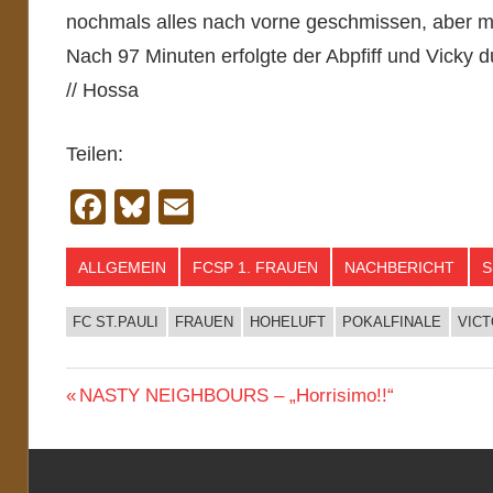
nochmals alles nach vorne geschmissen, aber me
Nach 97 Minuten erfolgte der Abpfiff und Vicky d
// Hossa
Teilen:
Facebook
Bluesky
Email
ALLGEMEIN
FCSP 1. FRAUEN
NACHBERICHT
S
FC ST.PAULI
FRAUEN
HOHELUFT
POKALFINALE
VICT
Beitragsnavigation
Vorheriger
NASTY NEIGHBOURS – „Horrisimo!!“
Beitrag: