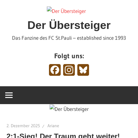
Zum
Inhalt
springen
Der Übersteiger
Das Fanzine des FC St.Pauli – established since 1993
Folgt uns:
Facebook
Instagram
Bluesky
2. Dezember 2025
Ariane
2:1-Sieg! Der Traum geht weiter!