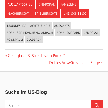
AUSWÄRTSSPIEL
DFB-POKAL
FANSZENE
NACHBERICHT
SPIELBERICHTE
UND SONST SO
1.BUNDESLIGA
ACHTELFINALE
AUSWÄRTS
BORRUSSIA MÖNCHENGLADBACH
BORRUSSIAPARK
DFB POKAL
FC ST.PAULI
GLADBACH
Beitragsnavigation
Vorheriger
Gelingt der 3. Streich vom Punkt?
Beitrag:
Nächster
Drittes Auswärtsspiel in Folge
Beitrag:
Suche im ÜS-Blog
Suchen