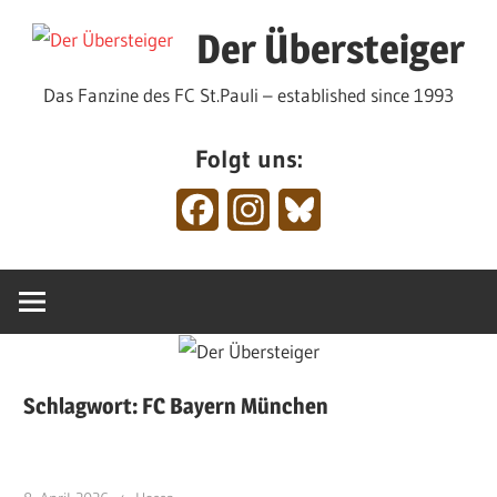
Zum
Der Übersteiger
Inhalt
springen
Das Fanzine des FC St.Pauli – established since 1993
Folgt uns:
Facebook
Instagram
Bluesky
Schlagwort:
FC Bayern München