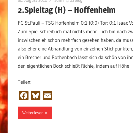
30. August 2010
admin@USBlog
2.Spieltag (H) – Hoffenheim
FC St.Pauli – TSG Hoffenheim 0:1 (0:0) Tor: 0:1 Isaac 
Zum Spiel schreib ich mal nichts mehr… ich bin nach zw
inzwischen eh schon mehrfach gesehen haben, da muss i
also eher eine Abhandlung von einzelnen Stichpunkten, 
ein Brecher und Rothenbach lässt sich da schön von ih
den eigentlichen Bock schießt Richie, indem auf Höhe
Teilen:
Facebook
Bluesky
Email
Weiterlesen