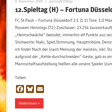
8. November 2009
admin@USBlog
12.Spieltag (H) – Fortuna Düssel
FC St.Pauli – Fortuna Düsseldorf 2:1 (1:1) Tore: 1:0 Max
Rouwen Hennings (72.) Zuschauer: 23.254 (ausverkauft
„Heimschwäche“ beendet, immerhin elf Punkte aus sech
Stichworte: Naki, Spiel,Stimmung, Haupttribüne. Deniz
ich finde! Nach der (nach Meinung der meisten, inkl. St
aufgrund der „Kehle-durchschneiden“-Geste, gab es ein
Mannschaftsaufstellung hießen alle unsere Spieler (z
Teilen:
Facebook
Bluesky
Email
Weiterlesen