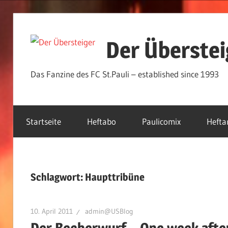
Zum
Inhalt
Der Überstei
springen
Das Fanzine des FC St.Pauli – established since 1993
Startseite
Heftabo
Paulicomix
Hefta
Schlagwort:
Haupttribüne
10. April 2011
admin@USBlog
Der Becherwurf – One week afte