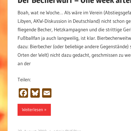
Boah, wat ne Woche… Als wäre im Verein (Abstiegsgefah
Libyen, AKW-Diskussion in Deutschland) nicht schon g
fliegende Becher, Hetzkampagnen und die strittige Ger
Fußballfan ja auch langweilig, ist klar. Bierbecherweit
dazu: Bierbecher (oder beliebige andere Gegenstände) 
Orten der Welt) nicht dazu gedacht, geschmissen zu wer
an der
Teilen:
Facebook
Bluesky
Email
Weiterlesen