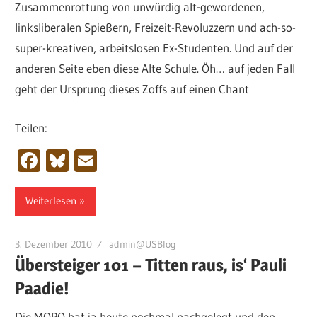
Zusammenrottung von unwürdig alt-gewordenen,
linksliberalen Spießern, Freizeit-Revoluzzern und ach-so-
super-kreativen, arbeitslosen Ex-Studenten. Und auf der
anderen Seite eben diese Alte Schule. Öh… auf jeden Fall
geht der Ursprung dieses Zoffs auf einen Chant
Teilen:
Facebook
Bluesky
Email
Weiterlesen
3. Dezember 2010
admin@USBlog
Übersteiger 101 – Titten raus, is‘ Pauli
Paadie!
Die MOPO hat ja heute nochmal nachgelegt und den