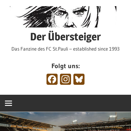
Zum
Inhalt
springen
Der Übersteiger
Das Fanzine des FC St.Pauli – established since 1993
Folgt uns:
Facebook
Instagram
Bluesky