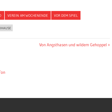
O
VEREIN AM WOCHENENDE
VOR DEM SPIEL
UHAUSE
Nächster
Von Angsthasen und wildem Gehoppel
Beitrag:
Ton