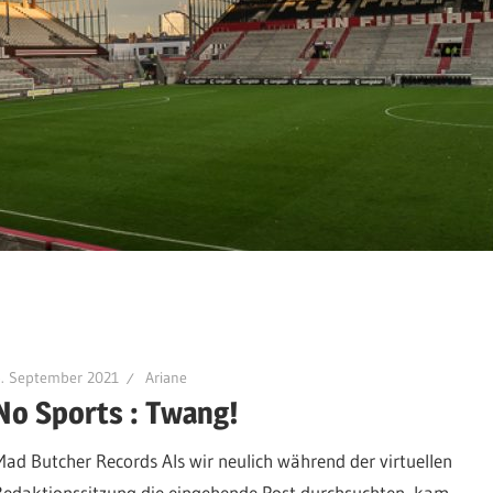
5. September 2021
Ariane
No Sports : Twang!
Mad Butcher Records Als wir neulich während der virtuellen
Redaktionssitzung die eingehende Post durchsuchten, kam