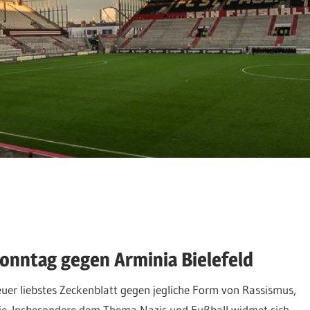
onntag gegen Arminia Bielefeld
euer liebstes Zeckenblatt gegen jegliche Form von Rassismus,
e. Insbesondere dem Thema Nazis und Fußball widmet sich