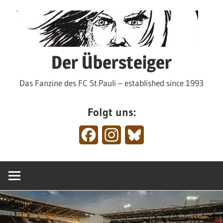
Zum
Inhalt
springen
Der Übersteiger
Das Fanzine des FC St.Pauli – established since 1993
Folgt uns:
Facebook
Instagram
Bluesky