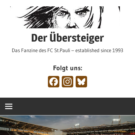
Zum
Inhalt
springen
Der Übersteiger
Das Fanzine des FC St.Pauli – established since 1993
Folgt uns:
Facebook
Instagram
Bluesky