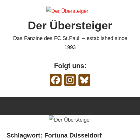
Zum
Inhalt
Der Übersteiger
springen
Das Fanzine des FC St.Pauli – established since
1993
Folgt uns:
Facebook
Instagram
Bluesky
Schlagwort:
Fortuna Düsseldorf