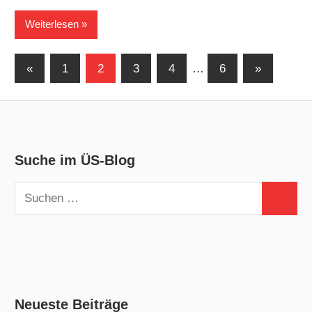
Weiterlesen
Seitennummerierung
Vorherige
Nächste
«
1
2
3
4
…
6
»
Beiträge
Beiträge
der
Beiträge
Suche im ÜS-Blog
Suchen
Suchen
nach:
Neueste Beiträge