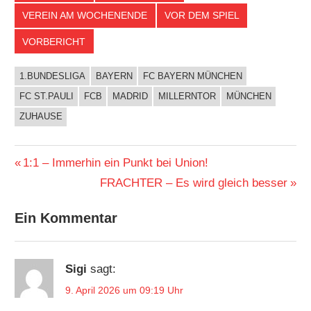
VEREIN AM WOCHENENDE
VOR DEM SPIEL
VORBERICHT
1.BUNDESLIGA
BAYERN
FC BAYERN MÜNCHEN
FC ST.PAULI
FCB
MADRID
MILLERNTOR
MÜNCHEN
ZUHAUSE
Beitragsnavigation
Vorheriger
1:1 – Immerhin ein Punkt bei Union!
Beitrag:
Nächster
FRACHTER – Es wird gleich besser
Beitrag:
Ein Kommentar
Sigi
sagt:
9. April 2026 um 09:19 Uhr