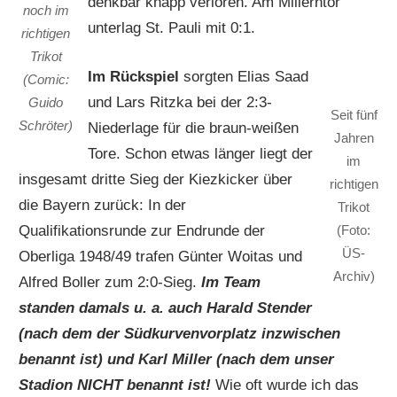
denkbar knapp verloren. Am Millerntor
noch im
unterlag St. Pauli mit 0:1.
richtigen
Trikot
Im Rückspiel
sorgten Elias Saad
(Comic:
und Lars Ritzka bei der 2:3-
Guido
Seit fünf
Schröter)
Niederlage für die braun-weißen
Jahren
Tore. Schon etwas länger liegt der
im
insgesamt dritte Sieg der Kiezkicker über
richtigen
die Bayern zurück: In der
Trikot
Qualifikationsrunde zur Endrunde der
(Foto:
ÜS-
Oberliga 1948/49 trafen Günter Woitas und
Archiv)
Alfred Boller zum 2:0-Sieg.
Im Team
standen damals u. a. auch Harald Stender
(nach dem der Südkurvenvorplatz inzwischen
benannt ist) und Karl Miller (nach dem unser
Stadion NICHT benannt ist!
Wie oft wurde ich das