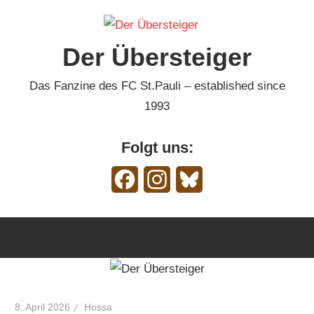
Zum
Inhalt
Der Übersteiger
springen
Das Fanzine des FC St.Pauli – established since
1993
Folgt uns:
Facebook
Instagram
Bluesky
8. April 2026
Hossa