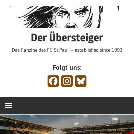
Zum
Inhalt
springen
Der Übersteiger
Das Fanzine des FC St.Pauli – established since 1993
Folgt uns:
Facebook
Instagram
Bluesky