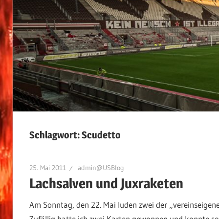
Schlagwort:
Scudetto
25. Mai 2011
admin@USBlog
Lachsalven und Juxraketen
Am Sonntag, den 22. Mai luden zwei der „vereinseigene
Zufällig hatte ich zwei Karten gewonnen und konnte so 