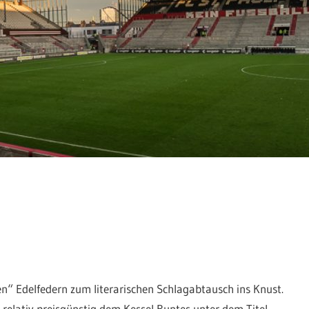
n“ Edelfedern zum literarischen Schlagabtausch ins Knust.
relativ preisgünstig dem Kessel Buntes unter dem Titel