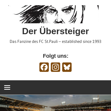
Zum
Inhalt
springen
Der Übersteiger
Das Fanzine des FC St.Pauli – established since 1993
Folgt uns:
Facebook
Instagram
Bluesky