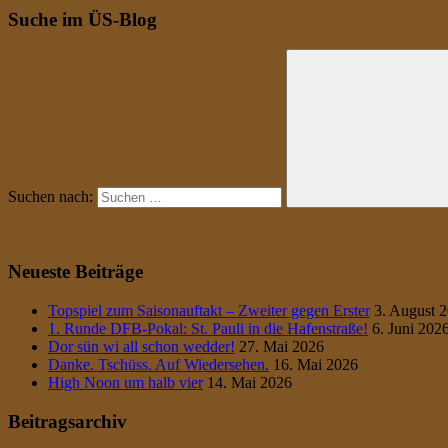
Suche im ÜS-Blog
Suchen nach:
Neueste Beiträge
Topspiel zum Saisonauftakt – Zweiter gegen Erster
3. August 
1. Runde DFB-Pokal: St. Pauli in die Hafenstraße!
6. Juni 202
Dor sün wi all schon wedder!
27. Mai 2026
Danke. Tschüss. Auf Wiedersehen.
16. Mai 2026
High Noon um halb vier
14. Mai 2026
Beitragsarchiv