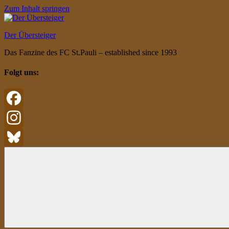
Zum Inhalt springen
Der Übersteiger
Das Fanzine des FC St.Pauli – established since 1993
Folgt uns:
Facebook
Instagram
Bluesky