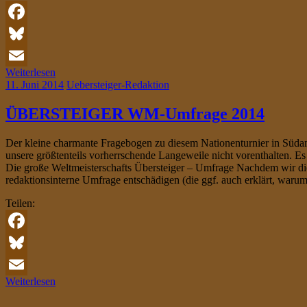
Facebook
Bluesky
Weiterlesen
Email
11. Juni 2014
Uebersteiger-Redaktion
ÜBERSTEIGER WM-Umfrage 2014
Der kleine charmante Fragebogen zu diesem Nationenturnier in Südam
unsere größtenteils vorherrschende Langeweile nicht vorenthalten. E
Die große Weltmeisterschafts Übersteiger – Umfrage Nachdem wir di
redaktionsinterne Umfrage entschädigen (die ggf. auch erklärt, warum
Teilen:
Facebook
Bluesky
Weiterlesen
Email