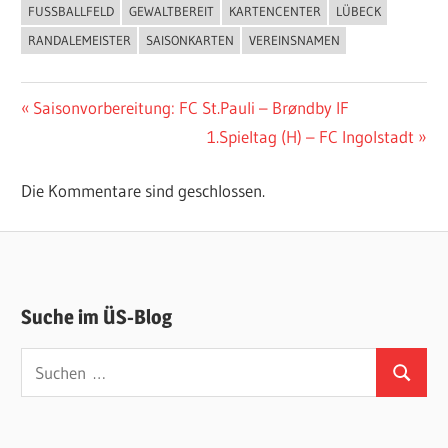
FUSSBALLFELD
GEWALTBEREIT
KARTENCENTER
LÜBECK
RANDALEMEISTER
SAISONKARTEN
VEREINSNAMEN
Beitragsnavigation
Vorheriger
Saisonvorbereitung: FC St.Pauli – Brøndby IF
Beitrag:
Nächster
1.Spieltag (H) – FC Ingolstadt
Beitrag:
Die Kommentare sind geschlossen.
Suche im ÜS-Blog
Suchen
Suchen
nach: