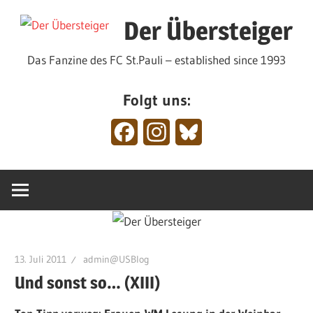
Zum
Der Übersteiger
Inhalt
springen
Das Fanzine des FC St.Pauli – established since 1993
Folgt uns:
Facebook
Instagram
Bluesky
13. Juli 2011
admin@USBlog
Und sonst so… (XIII)