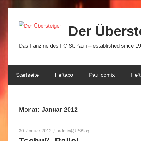
Zum
Inhalt
Der Überst
springen
Das Fanzine des FC St.Pauli – established since 1
Startseite
Heftabo
Paulicomix
Heft
Monat:
Januar 2012
30. Januar 2012
admin@USBlog
Tschüß, Ralle!