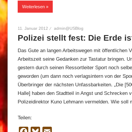
Weiterlesen
11. Januar 2012
admin@USBlog
Polizei stellt fest: Die Erde i
Das Gute an langen Arbeitswegen mit öffentlichen V
Arbeitszeit seine Gedanken zur Tastatur bringen. Un
gestern durch seinen Ressortleiter Sport noch selb
geworden (um dann noch verlagsintern von der Sport
Überbringer der nächsten Unfassbarkeiten. „Die [5
Halle] haben den Stadtteil in Angst und Schrecken v
Polizeidirektor Kuno Lehmann vermelden. Wie soll
Teilen:
Facebook
Bluesky
Email