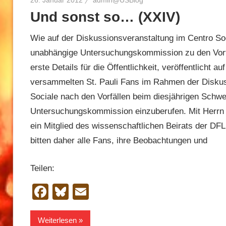
26. Januar 2012
admin@USBlog
Und sonst so… (XXIV)
Wie auf der Diskussionsveranstaltung im Centro So
unabhängige Untersuchungskommission zu den Vorf
erste Details für die Öffentlichkeit, veröffentlicht
versammelten St. Pauli Fans im Rahmen der Diskus
Sociale nach den Vorfällen beim diesjährigen Schw
Untersuchungskommission einzuberufen. Mit Herrn P
ein Mitglied des wissenschaftlichen Beirats der DF
bitten daher alle Fans, ihre Beobachtungen und
Teilen:
Facebook
Bluesky
Email
Weiterlesen