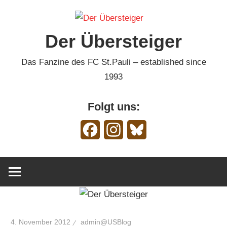
Zum
Inhalt
Der Übersteiger
springen
Das Fanzine des FC St.Pauli – established since
1993
Folgt uns:
Facebook
Instagram
Bluesky
4. November 2012
admin@USBlog