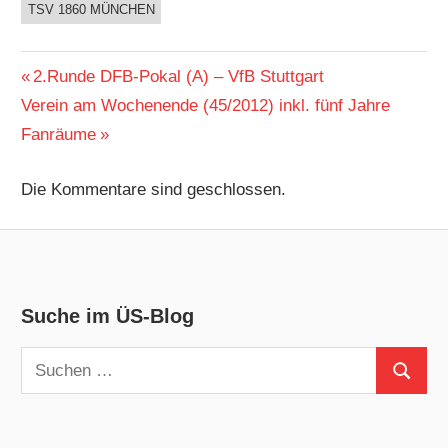
TSV 1860 MÜNCHEN
Beitragsnavigation
Vorheriger
2.Runde DFB-Pokal (A) – VfB Stuttgart
Nächster
Beitrag:
Verein am Wochenende (45/2012) inkl. fünf Jahre
Beitrag:
Fanräume
Die Kommentare sind geschlossen.
Suche im ÜS-Blog
Suchen
Suchen
nach: