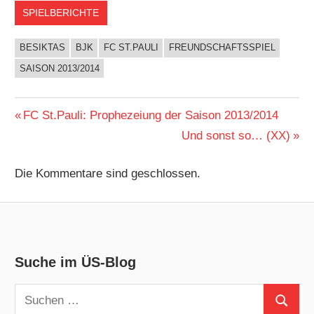
SPIELBERICHTE
BESIKTAS
BJK
FC ST.PAULI
FREUNDSCHAFTSSPIEL
SAISON 2013/2014
Beitragsnavigation
Vorheriger
FC St.Pauli: Prophezeiung der Saison 2013/2014
Beitrag:
Nächster
Und sonst so… (XX)
Beitrag:
Die Kommentare sind geschlossen.
Suche im ÜS-Blog
Suchen
Suchen
nach: