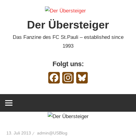
Zum
Inhalt
Der Übersteiger
springen
Das Fanzine des FC St.Pauli – established since
1993
Folgt uns:
Facebook
Instagram
Bluesky
13. Juli 2013
admin@USBlog