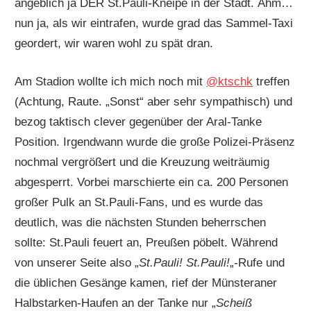
angeblich ja DER St.Pauli-Kneipe in der Stadt. Ähm…
nun ja, als wir eintrafen, wurde grad das Sammel-Taxi
geordert, wir waren wohl zu spät dran.
Am Stadion wollte ich mich noch mit
@ktschk
treffen
(Achtung, Raute. „Sonst“ aber sehr sympathisch) und
bezog taktisch clever gegenüber der Aral-Tanke
Position. Irgendwann wurde die große Polizei-Präsenz
nochmal vergrößert und die Kreuzung weiträumig
abgesperrt. Vorbei marschierte ein ca. 200 Personen
großer Pulk an St.Pauli-Fans, und es wurde das
deutlich, was die nächsten Stunden beherrschen
sollte: St.Pauli feuert an, Preußen pöbelt. Während
von unserer Seite also „
St.Pauli! St.Pauli!
„-Rufe und
die üblichen Gesänge kamen, rief der Münsteraner
Halbstarken-Haufen an der Tanke nur „
Scheiß