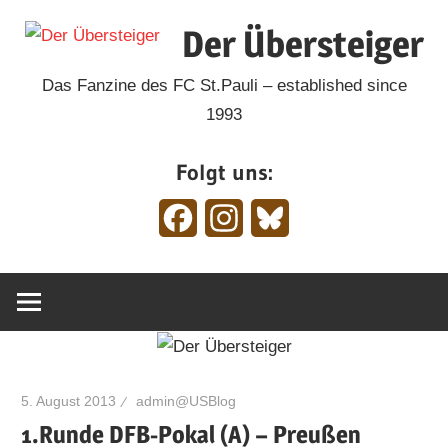
Zum
Der Übersteiger
Inhalt
springen
Das Fanzine des FC St.Pauli – established since
1993
Folgt uns:
Facebook
Instagram
Bluesky
5. August 2013
admin@USBlog
1.Runde DFB-Pokal (A) – Preußen