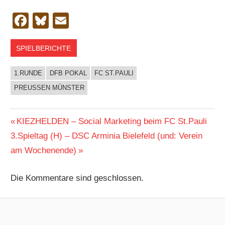
Facebook
Bluesky
Email
SPIELBERICHTE
1.RUNDE
DFB POKAL
FC ST.PAULI
PREUSSEN MÜNSTER
Beitragsnavigation
Vorheriger
KIEZHELDEN – Social Marketing beim FC St.Pauli
Nächster
Beitrag:
3.Spieltag (H) – DSC Arminia Bielefeld (und: Verein
Beitrag:
am Wochenende)
Die Kommentare sind geschlossen.